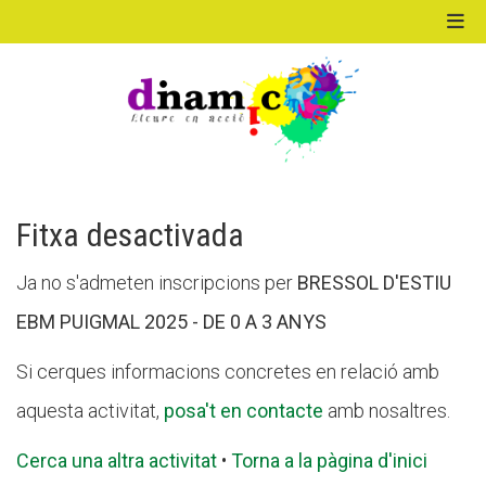
ACTIVITATS D'ESTIU
MÓN ESCOLAR
Fitxa desactivada
Ja no s'admeten inscripcions per
BRESSOL D'ESTIU
ALBERG CENTRE ESPLAI
EBM PUIGMAL 2025 - DE 0 A 3 ANYS
Si cerques informacions concretes en relació amb
FORMACIÓ
aquesta activitat,
posa't en contacte
amb nosaltres.
Cerca una altra activitat
•
Torna a la pàgina d'inici