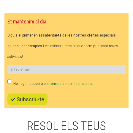
CASES DE COLÒNIES
Et mantenim al dia
ACCIÓ SOCIAL I JOVES
Siguis el primer en assabentar-te de les nostres ofertes especials,
ajudes i descomptes
i rep avisos a mesura que anem publicant noves
ESPLAIS
activitats!
SUPORT TERCER SECTOR
He llegit i accepto
els termes de confidencialitat
Subscriu-te
RESOL ELS TEUS