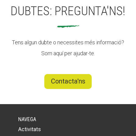
DUBTES: PREGUNTA'NS!
CONEIX FUNDESPLAI
La Fundació
Tens algun dubte o necessites més informació?
L'equip
Som aquí per ajudar-te.
Missió i valors
Els comptes clars
Contacta'ns
Memòria d'activitats
Proposta educativa
ACTUALITAT
NAVEGA
Notícies
Activitats